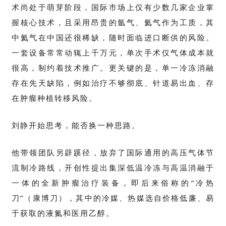
术尚处于萌芽阶段，国际市场上仅有少数几家企业掌
握核心技术，且采用昂贵的氩气、氦气作为工质，其
中氦气在中国还很稀缺，随时面临进口断供的风险。
一套设备常常动辄上千万元，单次手术仅气体成本就
很高，制约着技术推广。更关键的是，单一冷冻消融
存在先天缺陷，例如治疗不够彻底、针道易出血、存
在肿瘤种植转移风险。
刘静开始思考，能否换一种思路。
他带领团队另辟蹊径，放弃了国际通用的高压气体节
流制冷路线，开创性提出集深低温冷冻与高温消融于
一体的全新肿瘤治疗装备，即后来俗称的“冷热
刀”（康博刀），其中的冷媒、热媒选自价格低廉、易
于获取的液氮和医用乙醇。