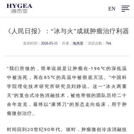
EN
《人民日报》：“冰与火”成就肿瘤治疗利器
|
|
发布时间：
2026-05-11
作者：
海杰亚
浏览次数：
764
“我们所做的，简单说就是让肿瘤在
-
196
℃的深低温
中被冻死，再在
85
℃的高温中被彻底灭活。”中国科
学院理化技术研究所研究员刘静说。这一“冰火两重
天”的复合式冷热消融技术，被他带领的团队历经二十
余年攻克，最终以“康博刀”的形态走向临床，用于肿
瘤微创治疗。
时间回到
20
世纪
90
年代。彼时，肿瘤微创冷冻消融技