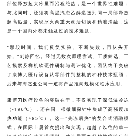
部位释放超大冷量而沿程绝热，是一个世界性难题；
与此同时，还须将高温汽态乙醇递送到同一局部释放
超高热量，实现冰火两重天灵活切换和精准消融，这
是一个国内外都未触及过的技术难题。
“那段时间，我们反复实验、不断失败，再从头开
始。”刘静回忆。经过无数次原理尝试、工质筛选、工
艺摸索及样机软硬件研制与测评优化，团队终于突破
了康博刀医疗设备从零部件到整机的种种技术瓶颈，
后来与海杰亚公司一道将产品推向规模化临床应用。
康博刀医疗设备的突破在于，不仅实现了深低温冷冻
（
-196
℃），还在同一根微细探针中集成了高强度加
热功能（
+85
℃）。这一“先冻后热”的复合式消融模
式，在国际上属首次提出和实现，超越了以往的单一