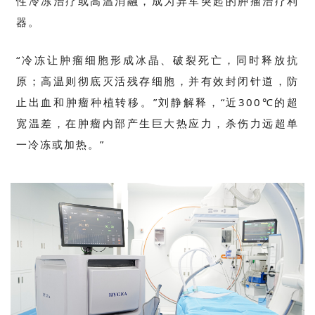
性冷冻治疗或高温消融，成为异军突起的肿瘤治疗利
器。
“冷冻让肿瘤细胞形成冰晶、破裂死亡，同时释放抗
原；高温则彻底灭活残存细胞，并有效封闭针道，防
止出血和肿瘤种植转移。”刘静解释，“近
300
℃的超
宽温差，在肿瘤内部产生巨大热应力，杀伤力远超单
一冷冻或加热。”