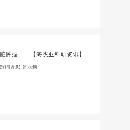
2024年冷冻消融实体肿瘤年度进展-肝脏肿瘤——【海杰亚科研资讯】第302期
亚科研资讯】第302期