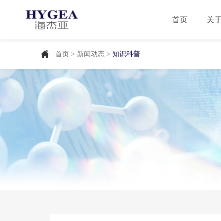
首页
关
首页
>
新闻动态
>
知识科普