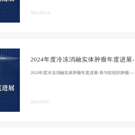
2025/03/14
2024年度冷冻消融实体肿瘤年度进展-骨与软组织肿瘤—
2025/03/07