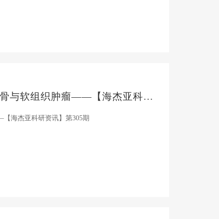
2024年度冷冻消融实体肿瘤年度进展-骨与软组织肿瘤——【海杰亚科研资讯】第305期
—【海杰亚科研资讯】第305期