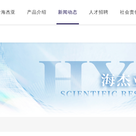
于海杰亚
产品介绍
新闻动态
人才招聘
社会责