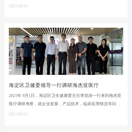
由北京市委组织部指导并策划，北京广播电视台承制的全国首
2021/09/16
档聚焦人才的纪实节目《为你喝彩》，9月15日周三晚22:02，
走近肿瘤复合式冷热消融技术的探索者——黄乾富、罗富良。
海淀区卫健委领导一行调研海杰亚医疗
2021年 9月1日，海淀区卫生健康委主任李劲涛一行来到海杰亚
医疗调研考察，就企业发展，产品技术，临床应用情况等问题
进行了调研。海杰亚总裁罗富良、北京健康智谷总经理刘璐、
2021/09/03
海杰亚CTO韦文生和相关部门负责人参加会议，座谈双方进行
了细致而深入的沟通交流。