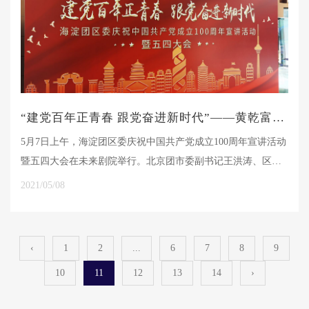
“建党百年正青春 跟党奋进新时代”——黄乾富董事长荣获“海淀青年五四奖章”
5月7日上午，海淀团区委庆祝中国共产党成立100周年宣讲活动
暨五四大会在未来剧院举行。北京团市委副书记王洪涛、区委
副书记张强、区人大常委会副主任陈国启、副区长林航、区政
2021/05/08
协副主席胡淑彦等领导，以及来自全区各界先进青年集体代表
和个人、青少年事务社工代表、各级团干部及主管领导300余人
出席大会。海杰亚公司黄乾富董事长受邀出席大会并荣获2021
‹
1
2
...
6
7
8
9
年“海淀青年五四奖章”。
10
11
12
13
14
›