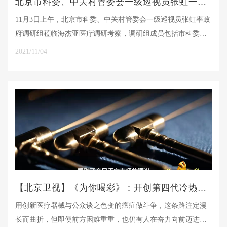
北京市科委、中关村管委会一级巡视员张虹一行莅临海杰亚医疗调研考察
11月3日上午，北京市科委、中关村管委会一级巡视员张虹率政
府调研组莅临海杰亚医疗调研考察，调研组成员包括市科委、
中关村管委会以及市发改委、市投促中心、市财政局、市税务
2021/11/04
局、市卫生健康委医管中心、海淀区政府等相关部门领导。
【北京卫视】《为你喝彩》：开创第四代冷热消融技术 为癌症患者带来希望曙光
用创新医疗器械与公众谈之色变的癌症做斗争，这条路注定漫
长而曲折，但即便前方困难重重，也仍有人在奋力向前迈进。