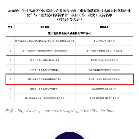
来源：http://www.zgc.gov.cn/zgc/zwgk/tzgg/169238/index.html