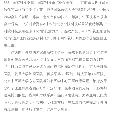
863、国家科技支撑、国家科技重点研发专项，北京市重大科技成果
转化等系列项目支持；获得包括国际传热大会“威廉伯格”奖、中国制
冷学会技术发明一等奖、北京市科学技术一等奖、中国技术市场协
会金桥奖、中关村管委会&中科院北京分院科技成果转化特等奖、中
科院科技成果在京转化“最具潜力奖”。首款产品于2017年获国家食药
总局“创新医疗器械特别审批”，并于同年获得III类医疗器械注册证
书上市。
作为医疗领域的国家高新技术企业，海杰亚长期致力于推进肿
瘤微创低温医学领域的持续发展，不断加强和完善康博刀系列产
品。目前康博刀已经陆续在国内权威肿瘤治疗机构如北京大学肿瘤
医院、复旦大学肿瘤医院、解放军第302医院、解放军第307医院、
北京中医药大学东方医院等知名医学中心开展临床应用，治疗效果
获得了医生和患者的认可和广泛好评。在本项目的支持下，必将加
速康博刀的推广应用和后续系列产品的研发进程。海杰亚将以此为
契机，再接再厉，不忘初心，砥砺前行！在低温绿色肿瘤治疗领域
持续深耕，推动行业发展，普惠广大患者。